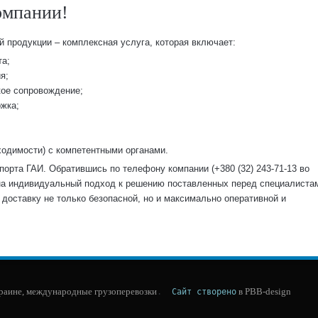
омпании!
й продукции – комплексная услуга, которая включает:
та;
я;
ое сопровождение;
жка;
ходимости) с компетентными органами.
порта ГАИ. Обратившись по телефону компании (+380 (32) 243-71-13 во
 на индивидуальный подход к решению поставленных перед специалиста
доставку не только безопасной, но и максимально оперативной и
краине, международные грузоперевозки
 в PBB-design
.  
Сайт створено