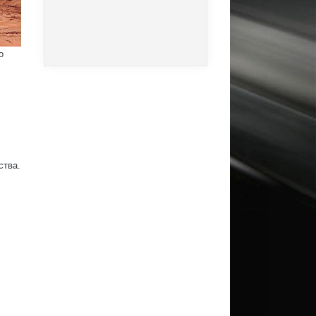
о
ства.